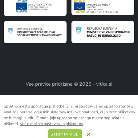
Vse pravice pridržane © 2025 - vitica.si
Spletno mesto uporablja piškotke. Z njimi zagotavljamo spletno storitev,
analizo uporabe, oglasnih sistemov in funkcionalnosti, ki jih brez piškotkov
ne bi mogli nuditi. Z nadaljnjo uporabo spletnega mesta soglašate s
piškotki.
Več o možnih nastavitvah piškotkov
.
STRINJAM SE