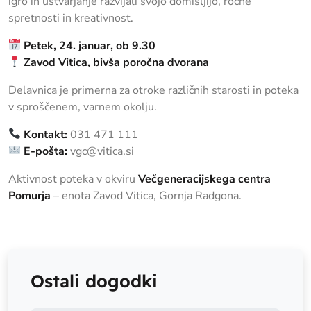
igro in ustvarjanje razvijali svojo domišljijo, ročne
spretnosti in kreativnost.
Petek, 24. januar, ob 9.30
Zavod Vitica, bivša poročna dvorana
Delavnica je primerna za otroke različnih starosti in poteka
v sproščenem, varnem okolju.
Kontakt:
031 471 111
E-pošta:
vgc@vitica.si
Aktivnost poteka v okviru
Večgeneracijskega centra
Pomurja
– enota Zavod Vitica, Gornja Radgona.
Ostali dogodki