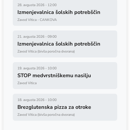
28. avgusta 2026
-
12:00
Izmenjevalnica šolskih potrebščin
Zavod Vitica - CANKOVA
21. avgusta 2026
-
09:00
Izmenjevalnica šolskih potrebščin
Zavod Vitica (bivša poročna dvorana)
19. avgusta 2026
-
10:00
STOP medvrstniškemu nasilju
Zavod Vitica
18. avgusta 2026
-
10:00
Brezglutenska pizza za otroke
Zavod Vitica (bivša poročna dvorana)