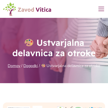
Ustvarjalna
delavnica za otroke
Domov
/
Dogodki
/
Ustvarjalna delavnica za otroke