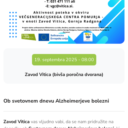
19. septembra 2025
-
08:00
Zavod Vitica (bivša poročna dvorana)
Ob svetovnem dnevu Alzheimerjeve bolezni
Zavod Vitica
vas vljudno vabi, da se nam pridružite na