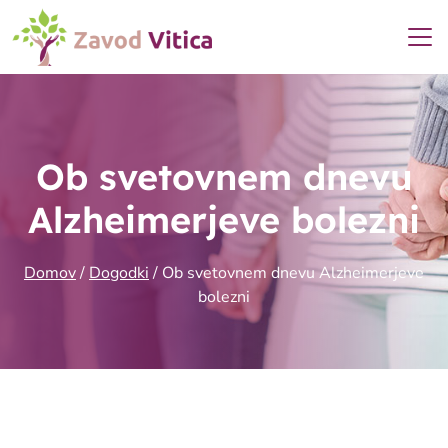
Ob svetovnem dnevu
Alzheimerjeve bolezni
Domov
/
Dogodki
/
Ob svetovnem dnevu Alzheimerjeve
bolezni