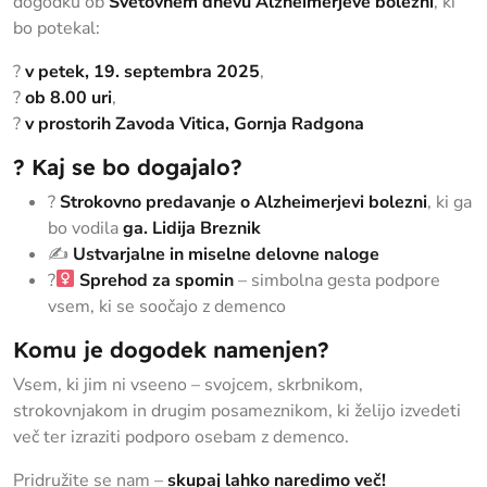
dogodku ob
Svetovnem dnevu Alzheimerjeve bolezni
, ki
bo potekal:
?
v petek, 19. septembra 2025
,
?
ob 8.00 uri
,
?
v prostorih Zavoda Vitica, Gornja Radgona
? Kaj se bo dogajalo?
?
Strokovno predavanje o Alzheimerjevi bolezni
, ki ga
bo vodila
ga. Lidija Breznik
✍️
Ustvarjalne in miselne delovne naloge
?‍
Sprehod za spomin
– simbolna gesta podpore
vsem, ki se soočajo z demenco
Komu je dogodek namenjen?
Vsem, ki jim ni vseeno – svojcem, skrbnikom,
strokovnjakom in drugim posameznikom, ki želijo izvedeti
več ter izraziti podporo osebam z demenco.
Pridružite se nam –
skupaj lahko naredimo več!