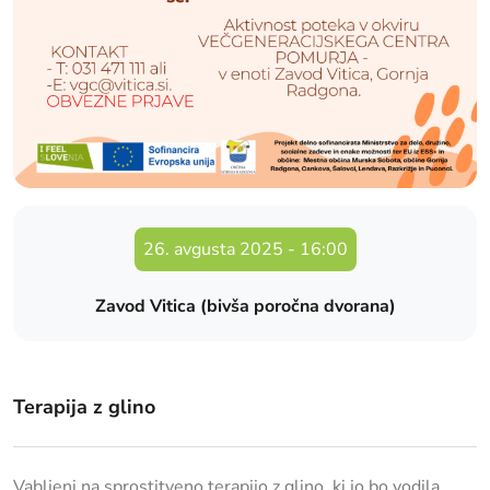
26. avgusta 2025
-
16:00
Zavod Vitica (bivša poročna dvorana)
Terapija z glino
Vabljeni na sprostitveno terapijo z glino, ki jo bo vodila