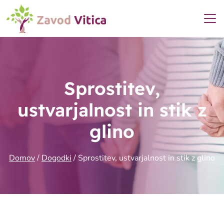
Sprostitev,
ustvarjalnost in stik z
glino
Domov
/
Dogodki
/
Sprostitev, ustvarjalnost in stik z glino