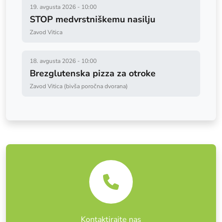
19. avgusta 2026
-
10:00
STOP medvrstniškemu nasilju
Zavod Vitica
18. avgusta 2026
-
10:00
Brezglutenska pizza za otroke
Zavod Vitica (bivša poročna dvorana)
Kontaktirajte nas