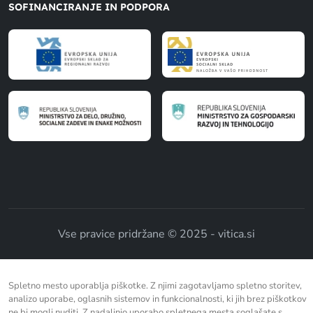
SOFINANCIRANJE IN PODPORA
Vse pravice pridržane © 2025 - vitica.si
Spletno mesto uporablja piškotke. Z njimi zagotavljamo spletno storitev,
analizo uporabe, oglasnih sistemov in funkcionalnosti, ki jih brez piškotkov
ne bi mogli nuditi. Z nadaljnjo uporabo spletnega mesta soglašate s