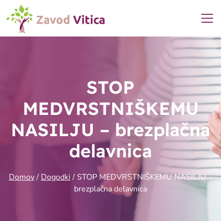
STOP
MEDVRSTNIŠKEMU
NASILJU – brezplačna
delavnica
Domov
/
Dogodki
/
STOP MEDVRSTNIŠKEMU NASILJU –
brezplačna delavnica