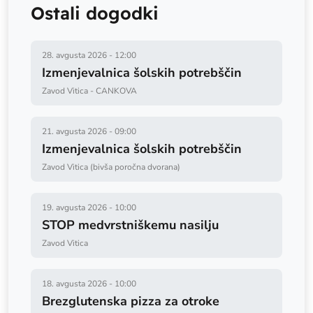
Ostali dogodki
28. avgusta 2026
-
12:00
Izmenjevalnica šolskih potrebščin
Zavod Vitica - CANKOVA
21. avgusta 2026
-
09:00
Izmenjevalnica šolskih potrebščin
Zavod Vitica (bivša poročna dvorana)
19. avgusta 2026
-
10:00
STOP medvrstniškemu nasilju
Zavod Vitica
18. avgusta 2026
-
10:00
Brezglutenska pizza za otroke