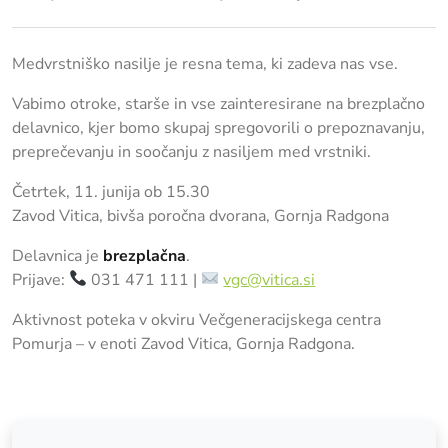
Medvrstniško nasilje je resna tema, ki zadeva nas vse.
Vabimo otroke, starše in vse zainteresirane na brezplačno
delavnico, kjer bomo skupaj spregovorili o prepoznavanju,
preprečevanju in soočanju z nasiljem med vrstniki.
Četrtek, 11. junija ob 15.30
Zavod Vitica, bivša poročna dvorana, Gornja Radgona
Delavnica je
brezplačna
.
Prijave:
031 471 111 |
vgc@vitica.si
Aktivnost poteka v okviru Večgeneracijskega centra
Pomurja – v enoti Zavod Vitica, Gornja Radgona.